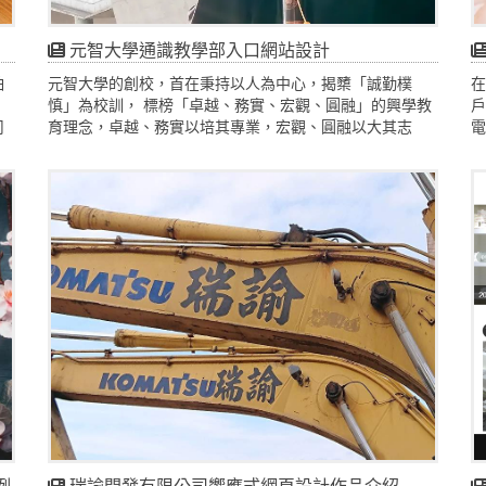
元智大學通識教學部入口網站設計
怕
元智大學的創校，首在秉持以人為中心，揭櫫「誠勤樸
在
慎」為校訓， 標榜「卓越、務實、宏觀、圓融」的興學教
戶
司
育理念，卓越、務實以培其專業，宏觀、圓融以大其志
電
業；以全方位開發人的多元智能為原則，以培養健康、快
戶
樂的生活態度為理想，希望務實的造就人成為一個整全的
的
個體，並依此營造學校特色與學生特質。元智通識教育即
依此方向，組成「通識教育委員會」。
例
瑞諭開發有限公司響應式網頁設計作品介紹