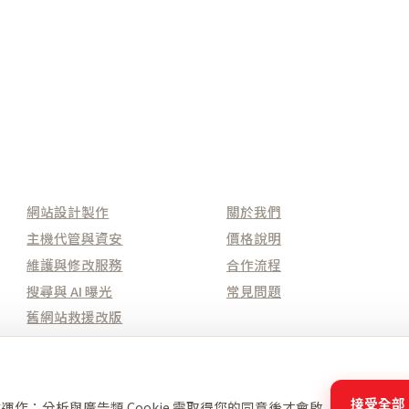
服務項目
快速導覽
網站設計製作
關於我們
主機代管與資安
價格說明
維護與修改服務
合作流程
搜尋與 AI 曝光
常見問題
舊網站救援改版
接受全部
網站運作；分析與廣告類 Cookie 需取得您的同意後才會啟