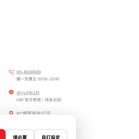
聯絡我們
03-4020420
週一至週五 09:00–18:00
@yyz9115i
LINE 官方帳號，訊息必回
NC網頁設計公司
桃園市平鎮區環南路二段195號
僅必要
自訂設定