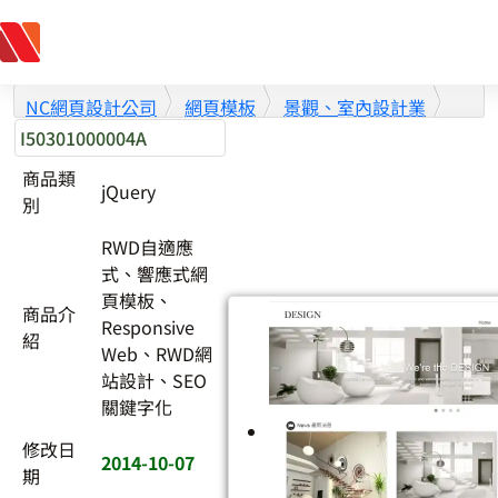
跳至主要內容
NC網頁設計公司
網頁模板
景觀、室內設計業
I50301000004A
商品類
jQuery
別
RWD自適應
式、響應式網
頁模板、
商品介
Responsive
紹
Web、RWD網
站設計、SEO
關鍵字化
修改日
2014-10-07
期