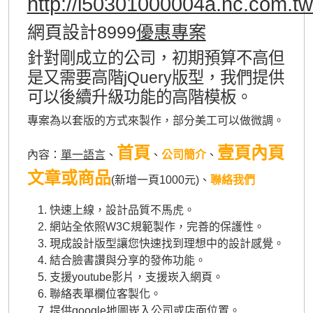
http://i50301000004a.nc.com.tw
網頁設計8999
優惠專案
針對剛成立的公司，初期預算不高但
是又需要高階jQuery版型，我們提供
可以後續升級功能的高階模板。
專案為以套版的方式來製作，部分美工可以做微調。
首頁
壹頁內頁
內容：
單一語言
、
、
公司簡介
、
文章或商品
(新增一頁1000元)、
聯絡我們
快速上線，設計品質不馬虎。
網站全依照W3C規範製作，完善的保護性。
現成設計版型讓您快速找到理想中的設計感覺。
結合臉書讚與分享的發佈功能。
支援youtube影片，支援崁入網頁。
聯絡表單欄位客製化。
提供google地圖崁入公司或店面位置。