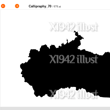
Callipraphy_70
/ 070.ai