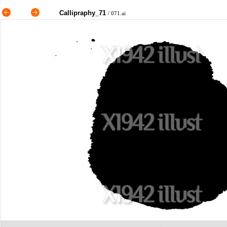
Callipraphy_71
/ 071.ai