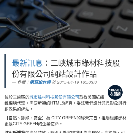
最新訊息
：
三峽城市綠材科技股
份有限公司網站設計作品
作者：
網頁設計師
於
2015-04-19 16:50:00
106507
次閱讀
位於三峽區的
城市綠材科技股份有限公司
取得美國紙纖
維棉總代理，需要新穎的HTML5網頁，委託我們設計兼具形象與行
銷效果的網站。
【自然、節能、安全】為 CITY GREEN的經營宗旨，推廣綠能建材
更是CITY GREEN的企業使命。
防火紙纖棉
的產品特性，經國內外實驗證明為高環保、高節能、可