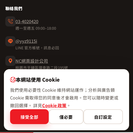
聯絡我們
03-4020420
週一至週五 09:00–18:00
@yyz9115i
LINE 官方帳號，訊息必回
NC網頁設計公司
桃園市平鎮區環南路二段195號
本網站使用 Cookie
我們使用必要性 Cookie 維持網站運作；分析與廣告類
Cookie 需取得您的同意後才會啟用。您可以隨時變更或
© 2026 NC 網頁設計 · 版權所有
隱私權政策
服務條款
Cookie 政策
網站地圖
Cookie 設定
撤回選擇。 詳見
Cookie 政策
。
接受全部
僅必要
自訂設定