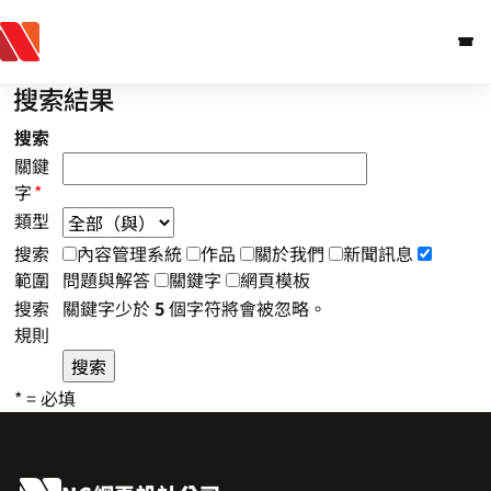
搜索結果
跳至主要內容
搜索
關鍵
字
*
類型
搜索
內容管理系統
作品
關於我們
新聞訊息
範圍
問題與解答
關鍵字
網頁模板
搜索
關鍵字少於
5
個字符將會被忽略。
規則
* = 必填