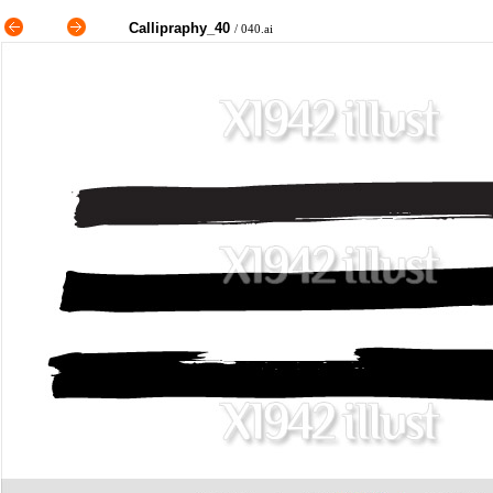
Callipraphy_40
/ 040.ai