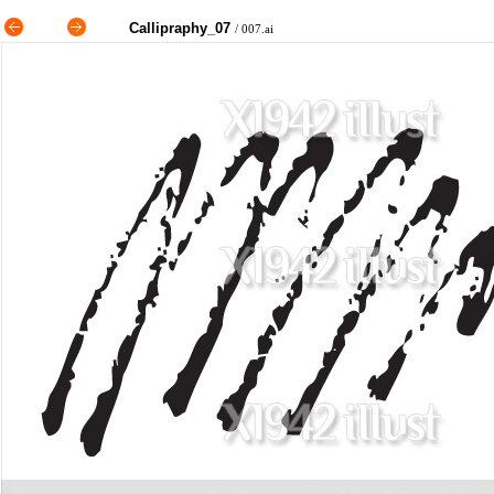
Callipraphy_07
/
007.ai