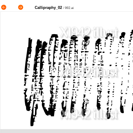
Callipraphy_02
/
002.ai