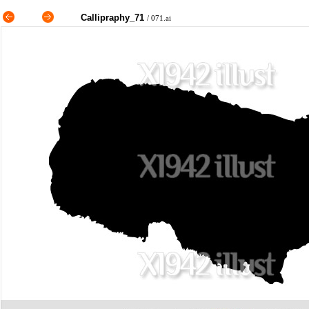
Callipraphy_71
/ 071.ai