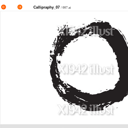
Callipraphy_07
/
007.ai