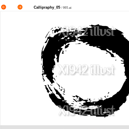
Callipraphy_05
/
005.ai